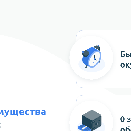
Бы
ок
мущества
0 
t
об