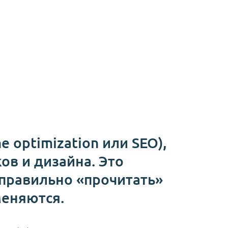
e optimization или SEO),
ов и дизайна. Это
 правильно «прочитать»
меняются.