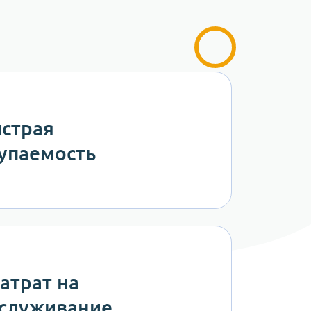
страя
упаемость
затрат на
служивание